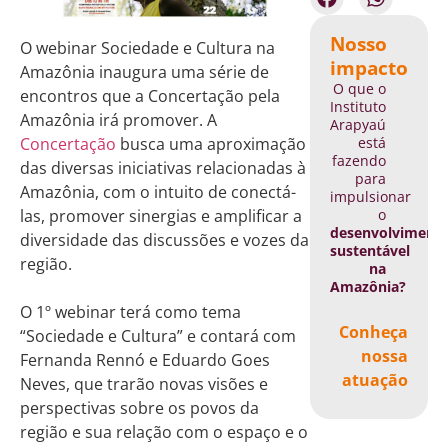
Nosso
O webinar Sociedade e Cultura na
impacto
Amazônia inaugura uma série de
O que o
encontros que a Concertação pela
Instituto
Amazônia irá promover. A
Arapyaú
está
Concertação
busca uma aproximação
fazendo
das diversas iniciativas relacionadas à
para
Amazônia, com o intuito de conectá-
impulsionar
o
las, promover sinergias e amplificar a
desenvolviment
diversidade das discussões e vozes da
sustentável
região.
na
Amazônia?
O 1º webinar terá como tema
Conheça
“Sociedade e Cultura” e contará com
nossa
Fernanda Rennó e Eduardo Goes
atuação
Neves, que trarão novas visões e
perspectivas sobre os povos da
região e sua relação com o espaço e o