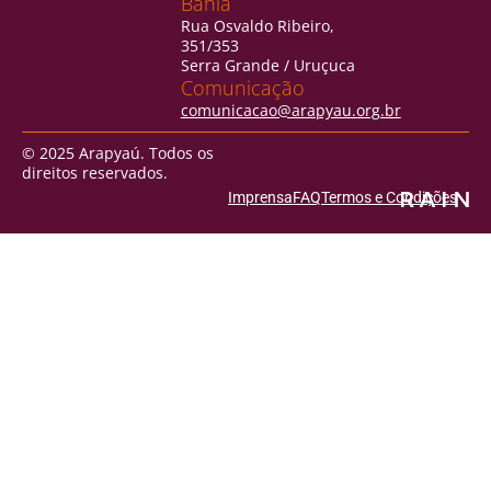
Bahia
Rua Osvaldo Ribeiro,
351/353
Serra Grande / Uruçuca
Comunicação
comunicacao@arapyau.org.br
© 2025 Arapyaú. Todos os
direitos reservados.
Imprensa
FAQ
Termos e Condições