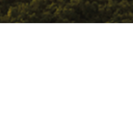
São Paulo
Av. Nove de Julho, 5617, 3º
andar
São Paulo
Bahia
Rua Osvaldo Ribeiro,
351/353
Serra Grande / Uruçuca
Communication
comunicacao@arapayu.org.br
© 2025 Arapyaú. All
rights reserved.