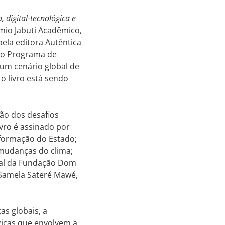
 digital-tecnológica e
rêmio Jabuti Acadêmico,
pela editora Autêntica
 do Programa de
 um cenário global de
o livro está sendo
ão dos desafios
vro é assinado por
sformação do Estado;
 mudanças do clima;
tal da Fundação Dom
 Samela Sateré Mawé,
as globais, a
gicas que envolvem a