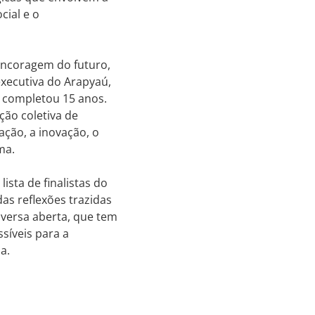
cial e o
ancoragem do futuro,
xecutiva do Arapyaú,
, completou 15 anos.
ção coletiva de
ação, a inovação, o
rma.
ista de finalistas do
as reflexões trazidas
nversa aberta, que tem
síveis para a
la.