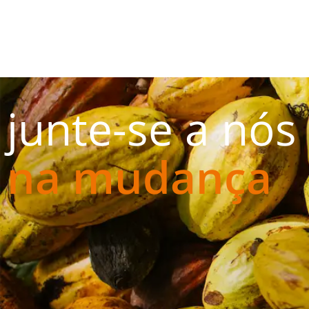
junte-se a nós
na mudança