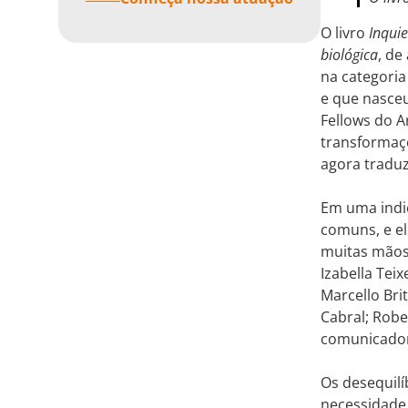
O livro
Inquie
biológica
, de
na categoria
e que nasce
Fellows do A
transformaçõ
agora traduz
Em uma indic
comuns, e el
muitas mãos:
Izabella Tei
Marcello Br
Cabral; Robe
comunicadora
Os desequilíb
necessidade 