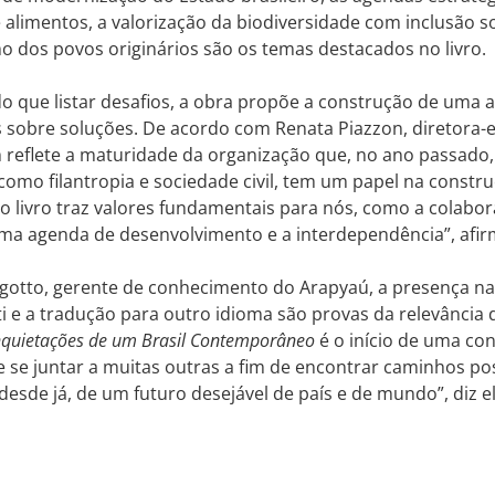
alimentos, a valorização da biodiversidade com inclusão so
 dos povos originários são os temas destacados no livro.
o que listar desafios, a obra propõe a construção de uma 
sobre soluções. De acordo com Renata Piazzon, diretora-e
 reflete a maturidade da organização que, no ano passado
como filantropia e sociedade civil, tem um papel na constru
 o livro traz valores fundamentais para nós, como a colabor
uma agenda de desenvolvimento e a interdependência”, afi
agotto, gerente de conhecimento do Arapyaú, a presença na l
i e a tradução para outro idioma são provas da relevância d
nquietações de um Brasil Contemporâneo
é o início de uma co
 se juntar a muitas outras a fim de encontrar caminhos pos
desde já, de um futuro desejável de país e de mundo”, diz e