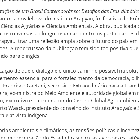
tações de um Brasil Contemporâneo: Desafios das Eras climática,
 autoria dos fellows do Instituto Arapyaú, foi finalista do P
 Ciências Agrárias e Ciências Ambientais. A obra, publicada 
u de conversas ao longo de um ano entre os participantes
rapyaú, traz uma reflexão ampla sobre o futuro do país em
es. A repercussão da publicação tem sido tão positiva que 
ido para o inglês.
ação de que o diálogo é o único caminho possível na soluç
emento essencial para o fortalecimento da democracia, o li
 Francisco Gaetani, Secretário Extraordinário para a Tran
xeira, ex-ministra do Meio Ambiente e autoridade global em
ito, executivo e Coordenador do Centro Global Agroambien
rto Waack, presidente do conselho do Instituto Arapyaú; e
 e ativista indígena.
rios ambientais e climáticos, as tensões políticas e incertez
de modernização do Estado brasileiro, as agendas estraté