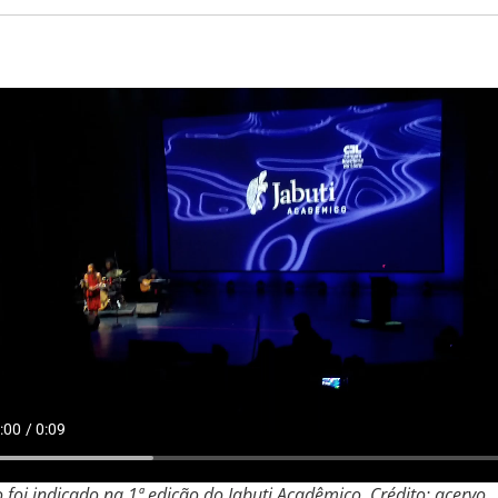
o foi indicado na 1ª edição do Jabuti Acadêmico. Crédito: acervo.