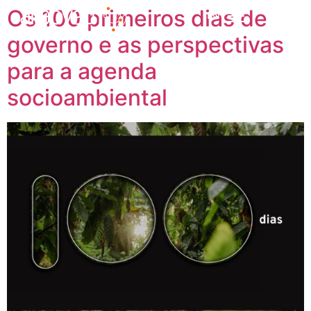
Os 100 primeiros dias de
EN
governo e as perspectivas
para a agenda
socioambiental