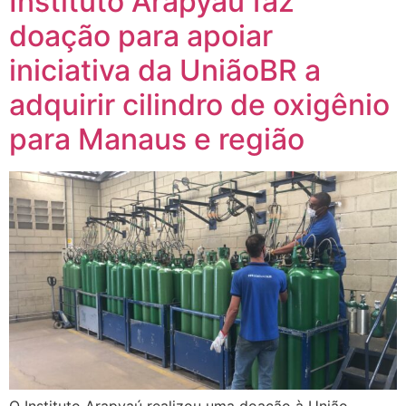
Instituto Arapyaú faz
doação para apoiar
iniciativa da UniãoBR a
adquirir cilindro de oxigênio
para Manaus e região
O Instituto Arapyaú realizou uma doação à União