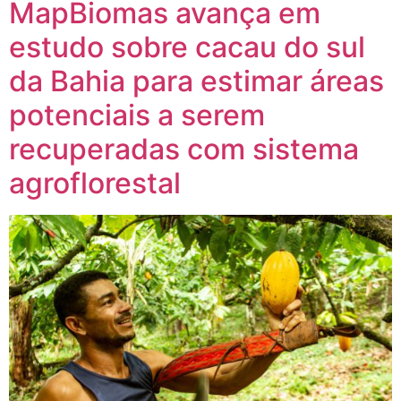
MapBiomas avança em
estudo sobre cacau do sul
da Bahia para estimar áreas
potenciais a serem
recuperadas com sistema
agroflorestal