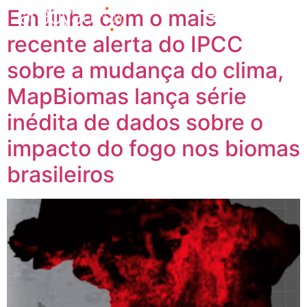
Em linha com o mais
recente alerta do IPCC
sobre a mudança do clima,
MapBiomas lança série
inédita de dados sobre o
impacto do fogo nos biomas
brasileiros