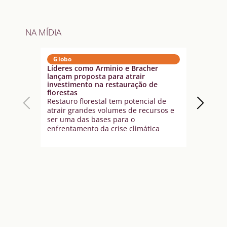
NA MÍDIA
Globo
Est
Líderes como Arminio e Bracher
Chef 
lançam proposta para atrair
brasi
investimento na restauração de
Sema
florestas
A che
Restauro florestal tem potencial de
traba
atrair grandes volumes de recursos e
brasi
ser uma das bases para o
enfrentamento da crise climática