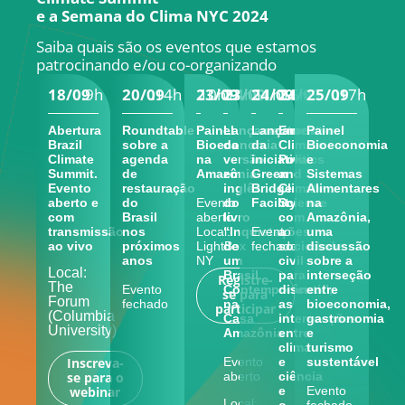
e a Semana do Clima NYC 2024
Saiba quais são os eventos que estamos
patrocinando e/ou co-organizando
18/09
.
9h
20/09
.
14h
23/09
.
10h
23/09
.
14h
24/09
.
11h
24/09
.
15h
25/09
.
17h
Abertura
Roundtable
Painel
Lançamento
Lançamento
Encontro
Painel
Brazil
sobre a
Bioeconomia
da
da
Climate
Bioeconomia
Climate
agenda
na
versão
iniciativa
Politics
e
Summit.
de
Amazônia
em
Green
and
Sistemas
Evento
restauração
inglês
Bridge
Climate
Alimentares
aberto e
do
Evento
do
Facility
Science
na
com
Brasil
aberto
livro
com
Amazônia,
transmissão
nos
Local:
“Inquietações
Evento
a
uma
ao vivo
próximos
LightBox
de
fechado
sociedade
discussão
anos
NY
um
civil
sobre a
Local:
Brasil
para
interseção
Registre-
The
Evento
Contemporâneo”,
discutir
entre
se para
Forum
fechado
na
as
bioeconomia,
participar​​
(Columbia
Casa
intersecções
gastronomia
University)
Amazônia
entre
e
clima
turismo
Evento
e
sustentável
Inscreva-
aberto
ciência
se para o
e
Evento
webinar
Local:
o
fechado