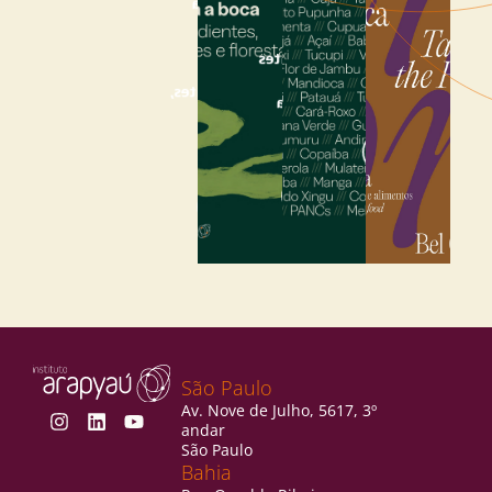
Amazônia
Mapa
de
de
boca a
ingredientes
Floresta
boca -
-
na
Ingredientes,
Amazônia
Boca
gentes
boca a
e
boca
Encontre
florestas
o livro
Veja o
Veja o
relatório
relatório
São Paulo
Av. Nove de Julho, 5617, 3º
andar
São Paulo
Bahia