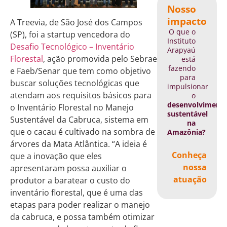
Nosso
impacto
A Treevia, de São José dos Campos
O que o
(SP), foi a startup vencedora do
Instituto
Desafio Tecnológico – Inventário
Arapyaú
Florestal
, ação promovida pelo Sebrae
está
fazendo
e Faeb/Senar que tem como objetivo
para
buscar soluções tecnológicas que
impulsionar
atendam aos requisitos básicos para
o
desenvolviment
o Inventário Florestal no Manejo
sustentável
Sustentável da Cabruca, sistema em
na
que o cacau é cultivado na sombra de
Amazônia?
árvores da Mata Atlântica. “A ideia é
Conheça
que a inovação que eles
nossa
apresentaram possa auxiliar o
atuação
produtor a baratear o custo do
inventário florestal, que é uma das
etapas para poder realizar o manejo
da cabruca, e possa também otimizar