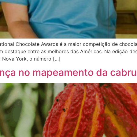
national Chocolate Awards é a maior competição de chocol
am destaque entre as melhores das Américas. Na edição des
m Nova York, o número […]
nça no mapeamento da cabru