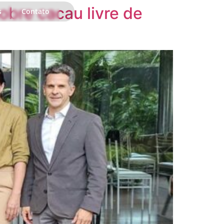
obre cacau livre de
s
Contato