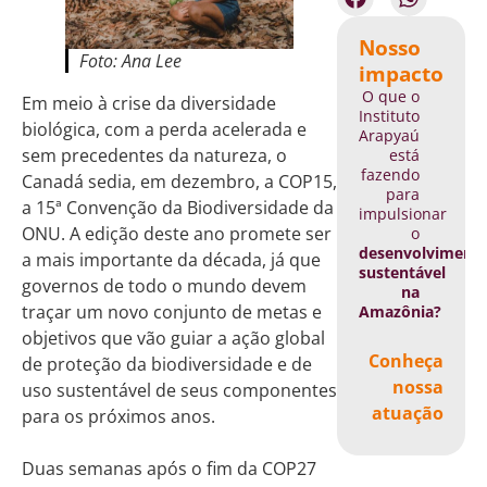
Nosso
Foto: Ana Lee
impacto
O que o
Em meio à crise da diversidade
Instituto
biológica, com a perda acelerada e
Arapyaú
sem precedentes da natureza, o
está
fazendo
Canadá sedia, em dezembro, a COP15,
para
a 15ª Convenção da Biodiversidade da
impulsionar
ONU. A edição deste ano promete ser
o
desenvolviment
a mais importante da década, já que
sustentável
governos de todo o mundo devem
na
traçar um novo conjunto de metas e
Amazônia?
objetivos que vão guiar a ação global
Conheça
de proteção da biodiversidade e de
nossa
uso sustentável de seus componentes
atuação
para os próximos anos.
Duas semanas após o fim da COP27