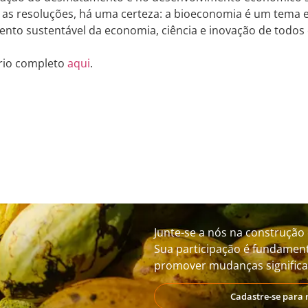
e as resoluções, há uma certeza: a bioeconomia é um tema e
nto sustentável da economia, ciência e inovação de todos 
ório completo
aqui
.
Junte-se a nós na construção 
Sua participação é fundament
promover mudanças significat
Cadastre-se para 