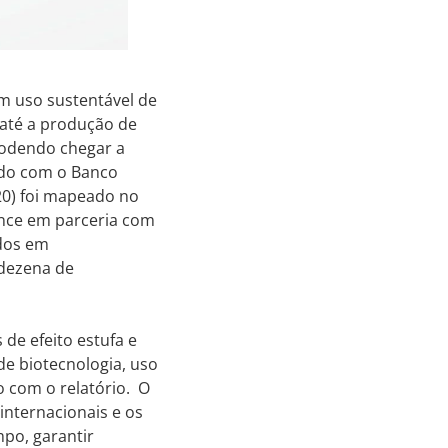
m uso sustentável de
– até a produção de
podendo chegar a
rdo com o Banco
20) foi mapeado no
ance em parceria com
udos em
 dezena de
de efeito estufa e
de biotecnologia, uso
o com o relatório. O
internacionais e os
po, garantir