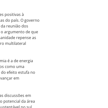
es positivas à
as do país. O governo
l da reunião dos
m o argumento de que
manidade repense as
o multilateral
mia é a de energia
ados como uma
do efeito estufa no
 avançar em
as discussões em
o potencial da área
ustentável no sul