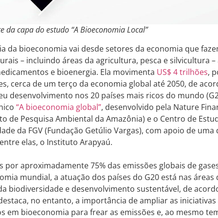
te da capa do estudo “A Bioeconomia Local”
ia da bioeconomia vai desde setores da economia que faze
urais – incluindo áreas da agricultura, pesca e silvicultura 
medicamentos e bioenergia. Ela movimenta
US$ 4 trilhões
, 
es, cerca de um terço da economia global até 2050, de aco
seu desenvolvimento nos 20 países mais ricos do mundo (G
cnico
“A bioeconomia global”
, desenvolvido pela Nature Fin
uto de Pesquisa Ambiental da Amazônia) e o Centro de Est
idade da FGV (Fundação Getúlio Vargas), com apoio de uma
 entre elas, o Instituto Arapyaú.
s por aproximadamente 75% das emissões globais de gases 
mia mundial, a atuação dos países do G20 está nas áreas 
da biodiversidade e desenvolvimento sustentável, de acord
staca, no entanto, a importância de ampliar as iniciativas 
os em bioeconomia para frear as emissões e, ao mesmo tem