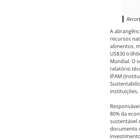
Recor
A abrangênc
recursos nat
alimentos, 
US$30 trilhõ
Mundial. O 
relatório té
IPAM (Instit
Sustentabil
instituições,
Responsávei
80% da econo
sustentável 
documento de
investiment