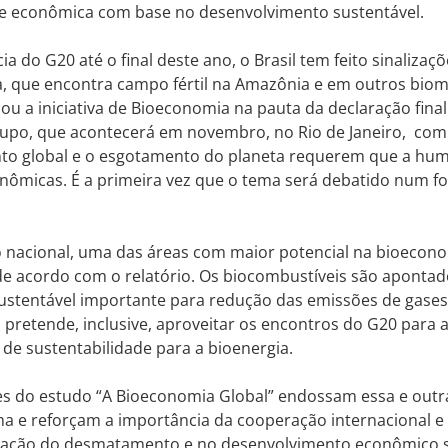
e econômica com base no desenvolvimento sustentável.
a do G20 até o final deste ano, o Brasil tem feito sinalizaçõ
, que encontra campo fértil na Amazônia e em outros biom
cou a iniciativa de Bioeconomia na pauta da declaração fina
grupo, que acontecerá em novembro, no Rio de Janeiro, co
to global e o esgotamento do planeta requerem que a hu
nômicas. É a primeira vez que o tema será debatido num for
o nacional, uma das áreas com maior potencial na bioecono
 de acordo com o relatório. Os biocombustíveis são apont
sustentável importante para redução das emissões de gases 
il pretende, inclusive, aproveitar os encontros do G20 para
s de sustentabilidade para a bioenergia.
es do estudo “A Bioeconomia Global” endossam essa e outr
a e reforçam a importância da cooperação internacional e 
ração do desmatamento e no desenvolvimento econômico s