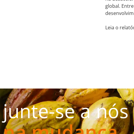
global. Entr
desenvolvime
Leia o relat
junte-se a nós
na mudança