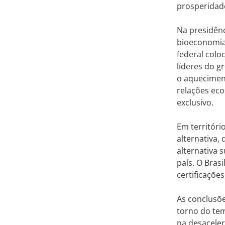
prosperidad
Na presidênci
bioeconomia
federal colo
líderes do 
o aquecimen
relações eco
exclusivo.
Em territóri
alternativa,
alternativa 
país. O Bras
certificaçõe
As conclusõ
torno do tem
na desacele