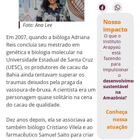
Nosso
Foto: Ana Lee
impacto
O que o
Em 2007, quando a bióloga Adriana
Instituto
Reis concluía seu mestrado em
Arapyaú
genética e biologia molecular na
está
fazendo
Universidade Estadual de Santa Cruz
para
(UESC), os produtores de cacau da
impulsionar
Bahia ainda tentavam superar os
o
desenvolviment
traumas deixados pela praga da
sustentável
vassoura-de-bruxa. A cientista era um
na
personagem quase solitário na cena
Amazônia?
do cacau de qualidade.
Conheça
nossa
Dez anos depois, ela se associava ao
atuação
também biólogo Cristiano Vilela e ao
farmacêutico Samuel Saito para criar