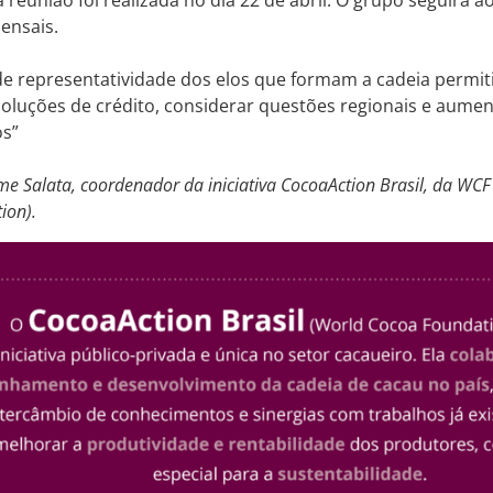
a reunião foi realizada no dia 22 de abril. O grupo seguirá 
ensais.
e representatividade dos elos que formam a cadeia permiti
oluções de crédito, considerar questões regionais e aumen
os”
me Salata, coordenador da iniciativa CocoaAction Brasil, da WC
ion).