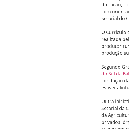
do cacau, co
com orienta
Setorial do 
O Currículo 
realizada p
produtor rur
produção su
Segundo Graz
do Sul da Ba
condução da 
estiver alin
Outra inicia
Setorial da 
da Agricultu
privados, ór