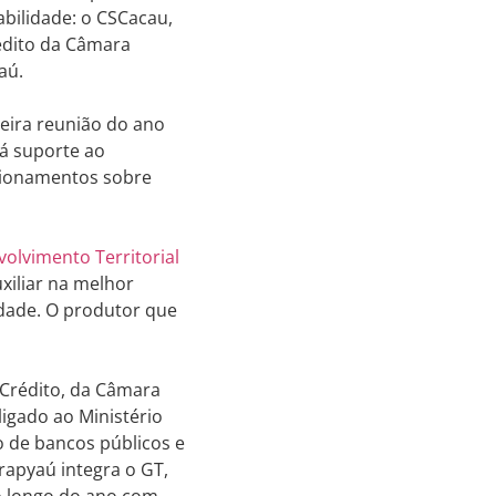
bilidade: o CSCacau,
édito da Câmara
yaú.
eira reunião do ano
á suporte ao
ecionamentos sobre
olvimento Territorial
uxiliar na melhor
idade. O produtor que
 Crédito, da Câmara
ligado ao Ministério
o de bancos públicos e
rapyaú integra o GT,