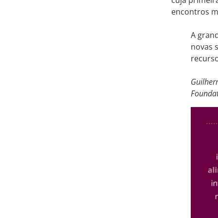
cuja primeir
encontros m
A grand
novas s
recurs
Guilher
Foundat