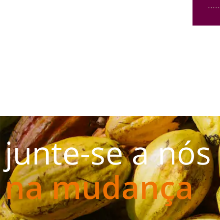
junte-se a nós
na mudança