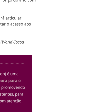
ao longo do ano com
rá articular
tar o acesso aos
F (World Cocoa