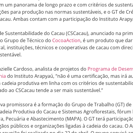
m um panorama de longo prazo e com critérios de sustenta
ções para produção nas normas sustentáveis, e o GT de Cr
Cacau. Ambas contam com a participação do Instituto Arap
de Sustentabilidade do Cacau (CSCacau), anunciado na prim
elo Grupo de Técnico do
CocoaAction
, é um produto que dar
al, instituições, técnicos e cooperativas de cacau com dir
stentável.
ielle Cardoso, analista de projetos do
Programa de Desenv
hia
do Instituto Arapyaú, “não é uma certificação, mas irá a
cadeia produtiva em linha com os critérios de sustentabil
hado ao CSCacau tende a ser mais sustentável.”
tiva promissora é a formação do Grupo de Trabalho (GT) de
Cadeia Produtiva do Cacau e Sistemas Agroflorestais, fórum 
ra, Pecuária e Abastecimento (MAPA). O GT terá participaçã
gãos públicos e organizações ligadas à cadeia do cacau. O A