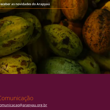
receber as novidades do Arapyaú
Comunicação
omunicacao@arapyau.org.br