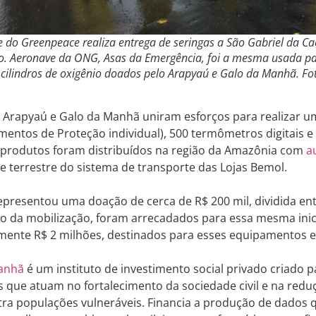
e do Greenpeace realiza entrega de seringas a São Gabriel da C
ro. Aeronave da ONG, Asas da Emergência, foi a mesma usada pa
e cilindros de oxigênio doados pelo Arapyaú e Galo da Manhã. Fo
s Arapyaú e Galo da Manhã uniram esforços para realizar 
mentos de Proteção individual), 500 termômetros digitais e 
s produtos foram distribuídos na região da Amazônia com
a
e terrestre do sistema de transporte das Lojas Bemol.
 representou uma doação de cerca de R$ 200 mil, dividida entr
io da mobilização, foram arrecadados para essa mesma inic
ente R$ 2 milhões, destinados para esses equipamentos e 
anhã
é um instituto de investimento social privado criado p
 que atuam no fortalecimento da sociedade civil e na reduç
tra populações vulneráveis. Financia a produção de dados