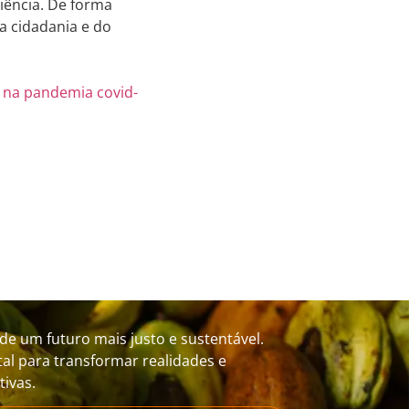
iência. De forma
a cidadania e do
o na pandemia covid-
de um futuro mais justo e sustentável.
al para transformar realidades e
ivas.