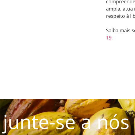
compreender 
ampla, atua 
respeito à l
Saiba mais 
19
.
junte-se a nós