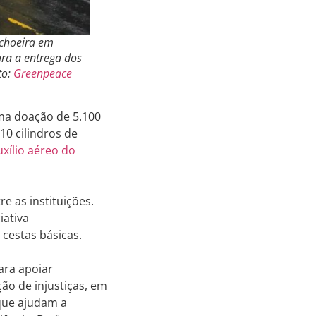
achoeira em
ra a entrega dos
to:
Greenpeace
uma doação de 5.100
10 cilindros de
uxílio aéreo do
e as instituições.
iativa
cestas básicas.
ara apoiar
ão de injustiças, em
 que ajudam a