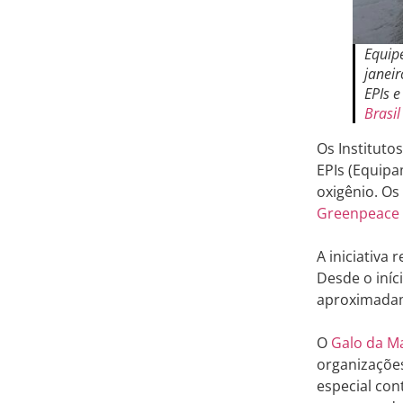
Equip
janei
EPIs 
Brasil
Os Instituto
EPIs (Equipa
oxigênio. O
Greenpeace
A iniciativa
Desde o iníc
aproximadam
O
Galo da M
organizações
especial con