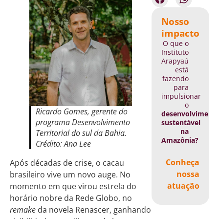
Nosso
impacto
O que o
Instituto
Arapyaú
está
fazendo
para
impulsionar
o
Ricardo Gomes, gerente do
desenvolviment
programa Desenvolvimento
sustentável
na
Territorial do sul da Bahia.
Amazônia?
Crédito: Ana Lee
Conheça
Após décadas de crise, o cacau
nossa
brasileiro vive um novo auge. No
atuação
momento em que virou estrela do
horário nobre da Rede Globo, no
remake
da novela Renascer, ganhando