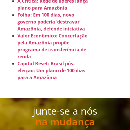
A Crítica: Rede de líderes lança
plano para Amazônia
Folha:
Em 100 dias, novo
governo poderia ‘destravar’
Amazônia, defende iniciativa
Valor Econômico: Concertação
pela Amazônia propõe
programa de transferência de
renda
Capital Reset: Brasil pós-
eleição: Um plano de 100 dias
para a Amazônia
junte-se a nós
na mudança