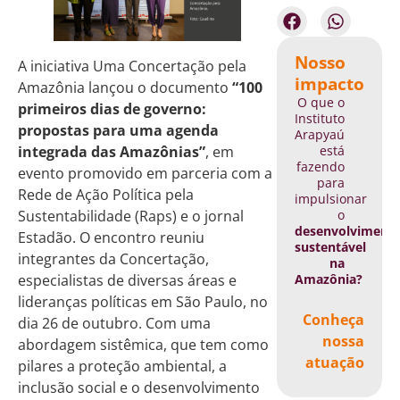
Nosso
A iniciativa Uma Concertação pela
impacto
Amazônia lançou o documento
“100
O que o
primeiros dias de governo:
Instituto
propostas para uma agenda
Arapyaú
está
integrada das Amazônias”
, em
fazendo
evento promovido em parceria com a
para
Rede de Ação Política pela
impulsionar
o
Sustentabilidade (Raps) e o jornal
desenvolviment
Estadão. O encontro reuniu
sustentável
integrantes da Concertação,
na
Amazônia?
especialistas de diversas áreas e
lideranças políticas em São Paulo, no
Conheça
dia 26 de outubro. Com uma
nossa
abordagem sistêmica, que tem como
atuação
pilares a proteção ambiental, a
inclusão social e o desenvolvimento