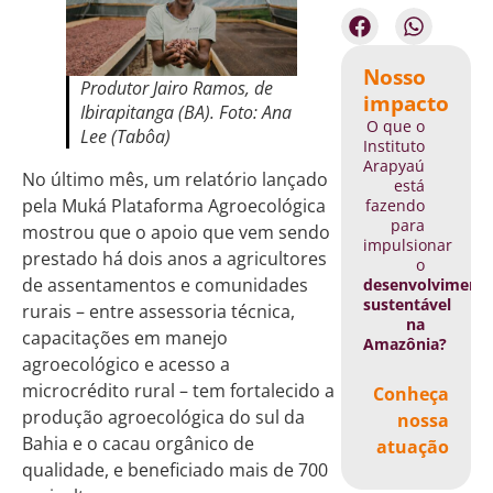
Nosso
Produtor Jairo Ramos, de
impacto
Ibirapitanga (BA). Foto: Ana
O que o
Lee (Tabôa)
Instituto
Arapyaú
No último mês, um relatório lançado
está
pela Muká Plataforma Agroecológica
fazendo
para
mostrou que o apoio que vem sendo
impulsionar
prestado há dois anos a agricultores
o
de assentamentos e comunidades
desenvolviment
sustentável
rurais – entre assessoria técnica,
na
capacitações em manejo
Amazônia?
agroecológico e acesso a
microcrédito rural – tem fortalecido a
Conheça
produção agroecológica do sul da
nossa
Bahia e o cacau orgânico de
atuação
qualidade, e beneficiado mais de 700