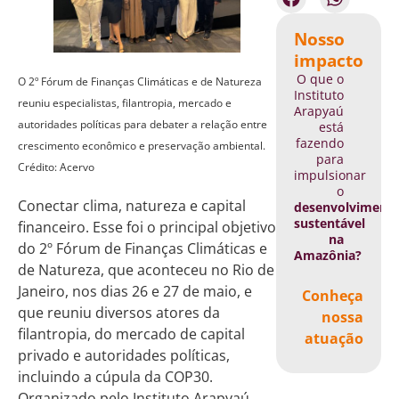
Nosso
impacto
O que o
O 2º Fórum de Finanças Climáticas e de Natureza
Instituto
reuniu especialistas, filantropia, mercado e
Arapyaú
autoridades políticas para debater a relação entre
está
fazendo
crescimento econômico e preservação ambiental.
para
Crédito: Acervo
impulsionar
o
Conectar clima, natureza e capital
desenvolviment
sustentável
financeiro. Esse foi o principal objetivo
na
do 2º Fórum de Finanças Climáticas e
Amazônia?
de Natureza, que aconteceu no Rio de
Janeiro, nos dias 26 e 27 de maio, e
Conheça
que reuniu diversos atores da
nossa
filantropia, do mercado de capital
atuação
privado e autoridades políticas,
incluindo a cúpula da COP30.
Organizado pelo Instituto Arapyaú,