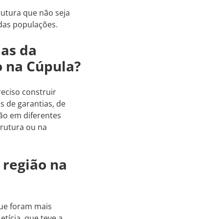
rutura que não seja
das populações.
as da
 na Cúpula?
reciso construir
 de garantias, de
ião em diferentes
trutura ou na
 região na
que foram mais
tícia, que teve a