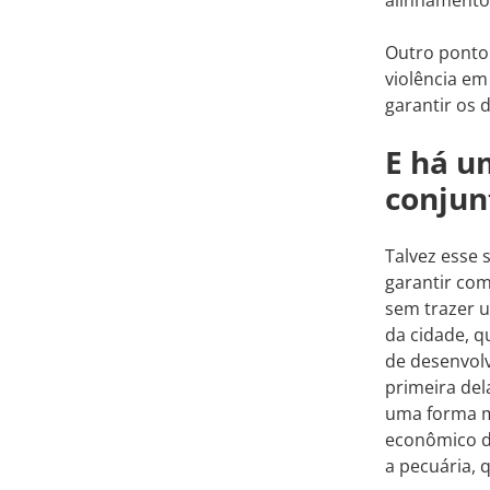
Outro ponto 
violência em
garantir os 
E há u
conjun
Talvez esse 
garantir com
sem trazer u
da cidade, q
de desenvol
primeira del
uma forma m
econômico da
a pecuária,