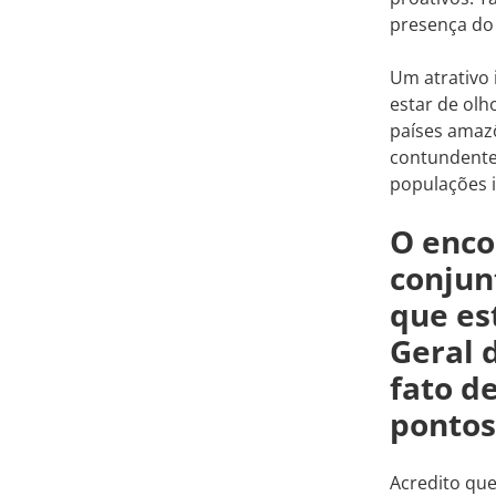
presença do 
Um atrativo 
estar de olh
países amazô
contundente
populações 
O enco
conjun
que es
Geral 
fato d
pontos
Acredito que