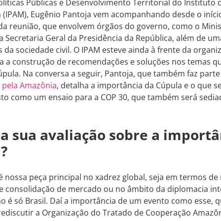
olíticas Públicas e Desenvolvimento Territorial do Instituto
 (IPAM), Eugênio Pantoja vem acompanhando desde o início
da reunião, que envolvem órgãos do governo, como o Minis
 a Secretaria Geral da Presidência da República, além de u
 da sociedade civil. O IPAM esteve ainda à frente da organ
ra a construção de recomendações e soluções nos temas qu
pula. Na conversa a seguir, Pantoja, que também faz parte 
 pela Amazônia
, detalha a importância da Cúpula e o que s
sto como um ensaio para a COP 30, que também será sediad
 a sua avaliação sobre a importâ
?
 nossa peça principal no xadrez global, seja em termos de
e consolidação de mercado ou no âmbito da diplomacia int
 é só Brasil. Daí a importância de um evento como esse, 
rediscutir a Organização do Tratado de Cooperação Amazôn