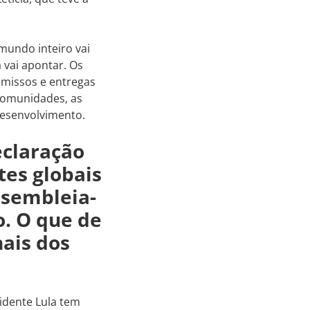
mundo inteiro vai
 vai apontar. Os
omissos e entregas
comunidades, as
desenvolvimento.
eclaração
tes globais
ssembleia-
. O que de
nais dos
idente Lula tem