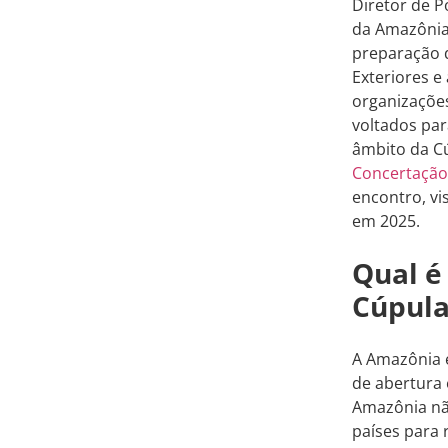
Diretor de P
da Amazônia
preparação 
Exteriores e
organizações
voltados pa
âmbito da Cú
Concertação
encontro, vi
em 2025.
Qual é
Cúpula
A Amazônia é
de abertura 
Amazônia não
países para 