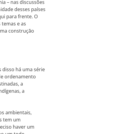
ia – nas discussões
nidade desses países
ui para frente. O
s temas e as
 uma construção
 disso há uma série
e de ordenamento
stinadas, a
ndígenas, a
os ambientais,
ís tem um
preciso haver um
omo um todo.