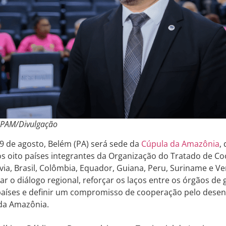
 IPAM/Divulgação
 9 de agosto, Belém (PA) será sede da
Cúpula da Amazônia
,
os oito países integrantes da Organização do Tratado de 
ívia, Brasil, Colômbia, Equador, Guiana, Peru, Suriname e V
r o diálogo regional, reforçar os laços entre os órgãos de
 países e definir um compromisso de cooperação pelo dese
 da Amazônia.