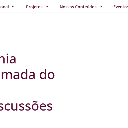
ional
Projetos
Nossos Conteúdos
Evento
nia
omada do
scussões