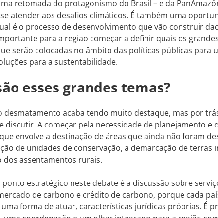
uma retomada do protagonismo do Brasil – e da PanAmazôn
 se atender aos desafios climáticos. É também uma oportu
ual é o processo de desenvolvimento que vão construir daq
mportante para a região começar a definir quais os grande
que serão colocadas no âmbito das políticas públicas para
soluções para a sustentabilidade.
são esses grandes temas?
o desmatamento acaba tendo muito destaque, mas por trás
se discutir. A começar pela necessidade de planejamento 
 o que envolve a destinação de áreas que ainda não foram de
ção de unidades de conservação, a demarcação de terras i
o dos assentamentos rurais.
onto estratégico neste debate é a discussão sobre serviç
 mercado de carbono e crédito de carbono, porque cada pa
uma forma de atuar, características jurídicas próprias. É 
, uma coordenação e um olhar integrado para a região c