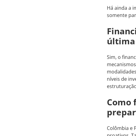
Há ainda a i
somente par
Financ
última
Sim, o finan
mecanismos 
modalidades,
níveis de in
estruturação
Como f
prepar
Colômbia e P
proativos. T