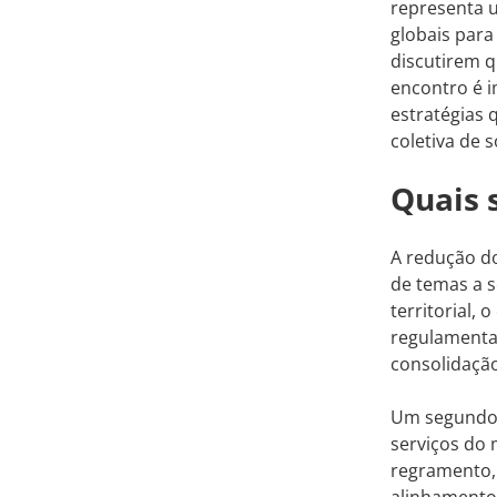
representa 
globais para
discutirem q
encontro é i
estratégias 
coletiva de 
Quais 
A redução d
de temas a 
territorial,
regulamenta
consolidaçã
Um segundo p
serviços do
regramento, 
alinhamento