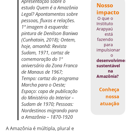
Apresentação sobre o
Nosso
estudo Quem é a Amazônia
impacto
Legal? Apontamentos sobre
O que o
pessoas, fluxos e relações.
Instituto
1ª imagem à esquerda:
Arapyaú
pintura de Denilson Baniwa
está
fazendo
(Cunhatain, 2018); Ontem,
para
hoje, amanhã: Revista
impulsionar
Sudam, 1971, cartaz de
o
comemoração do 1º
desenvolviment
aniversário da Zona Franca
sustentável
na
de Manaus de 1967;
Amazônia?
Tempo: cartaz do programa
Marcha para o Oeste;
Conheça
Espaço: capa de publicação
nossa
do Ministério do Interior –
atuação
Sudam de 1970; Pessoas:
Nordestinos migrando para
a Amazônia – 1870-1920
A Amazônia é múltipla, plural e