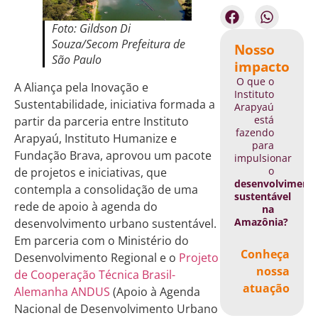
Foto: Gildson Di
Souza/Secom Prefeitura de
Nosso
São Paulo
impacto
O que o
A Aliança pela Inovação e
Instituto
Sustentabilidade, iniciativa formada a
Arapyaú
está
partir da parceria entre Instituto
fazendo
Arapyaú, Instituto Humanize e
para
Fundação Brava, aprovou um pacote
impulsionar
o
de projetos e iniciativas, que
desenvolviment
contempla a consolidação de uma
sustentável
rede de apoio à agenda do
na
Amazônia?
desenvolvimento urbano sustentável.
Em parceria com o Ministério do
Conheça
Desenvolvimento Regional e o
Projeto
nossa
de Cooperação Técnica Brasil-
atuação
Alemanha ANDUS
(Apoio à Agenda
Nacional de Desenvolvimento Urbano