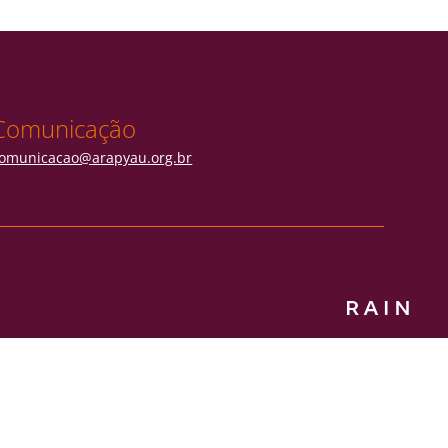
Comunicação
omunicacao@arapyau.org.br