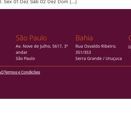
al. Sex 01 Dez Sáb 02 Dez Dom […]
São Paulo
Bahia
Av. Nove de Julho, 5617, 3º
Rua Osvaldo Ribeiro,
c
andar
351/353
São Paulo
Serra Grande / Uruçuca
AQ
Termos e Condições