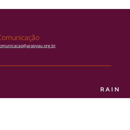
Comunicação
omunicacao@arapyau.org.br