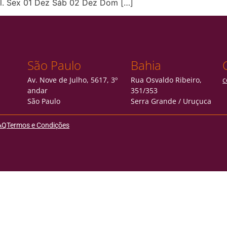
al. Sex 01 Dez Sáb 02 Dez Dom […]
São Paulo
Bahia
Av. Nove de Julho, 5617, 3º
Rua Osvaldo Ribeiro,
c
andar
351/353
São Paulo
Serra Grande / Uruçuca
AQ
Termos e Condições