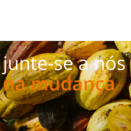
junte-se a nós
na mudança