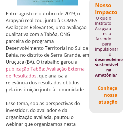
Nosso
impacto
Entre agosto e outubro de 2019, o
O que o
Arapyaú realizou, junto à COMEA
Instituto
Avaliações Relevantes, uma avaliação
Arapyaú
está
qualitativa com a Tabôa, ONG
fazendo
parceira do programa
para
Desenvolvimento Territorial no Sul da
impulsionar
o
Bahia, no distrito de Serra Grande, em
desenvolviment
Uruçuca (BA). O trabalho gerou a
sustentável
publicação Tabôa: Avaliação Externa
na
Amazônia?
de Resultados
, que analisa a
relevância dos resultados obtidos
Conheça
pela instituição junto à comunidade.
nossa
atuação
Esse tema, sob as perspectivas do
investidor, do avaliador e da
organização avaliada, pautou o
webinar que organizamos nesta