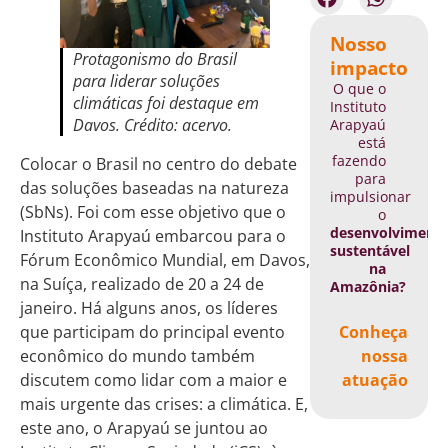
Nosso
Protagonismo do Brasil
impacto
para liderar soluções
O que o
climáticas foi destaque em
Instituto
Davos. Crédito: acervo.
Arapyaú
está
fazendo
Colocar o Brasil no centro do debate
para
das soluções baseadas na natureza
impulsionar
(SbNs). Foi com esse objetivo que o
o
desenvolviment
Instituto Arapyaú embarcou para o
sustentável
Fórum Econômico Mundial, em Davos,
na
na Suíça, realizado de 20 a 24 de
Amazônia?
janeiro. Há alguns anos, os líderes
que participam do principal evento
Conheça
econômico do mundo também
nossa
discutem como lidar com a maior e
atuação
mais urgente das crises: a climática. E,
este ano, o Arapyaú se juntou ao