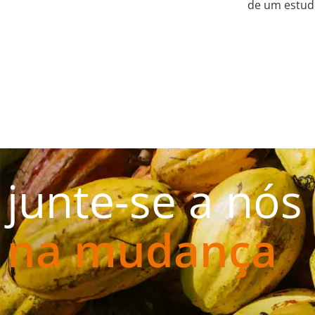
de um estud
junte-se a nós
na mudança