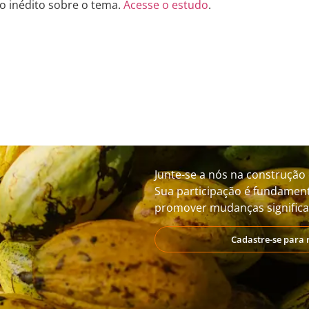
o inédito sobre o tema.
Acesse o estudo
.
Junte-se a nós na construção 
Sua participação é fundament
promover mudanças significat
Cadastre-se para 