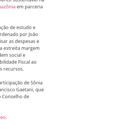
mazônia
em parceria
ação de estudo e
ordenado por João
isar as despesas e
a estreita margem
dem social e
ilidade Fiscal ao
os recursos.
articipação de Sônia
ancisco Gaetani, que
 o Conselho de
deo
.