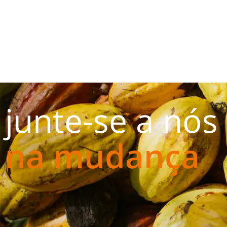
junte-se a nós
na mudança