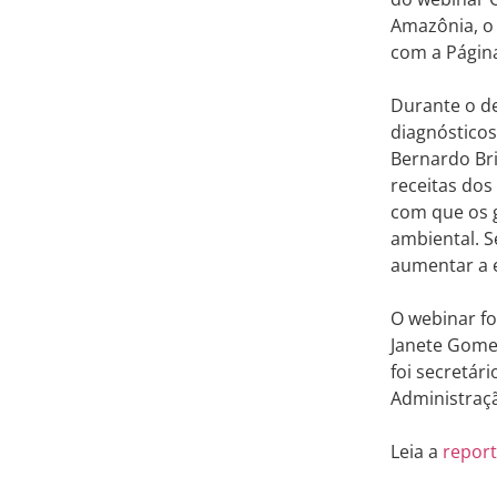
Amazônia, o 
com a Págin
Durante o d
diagnósticos
Bernardo Bri
receitas do
com que os 
ambiental. S
aumentar a e
O webinar fo
Janete Gomes
foi secretár
Administraçã
Leia a
repor