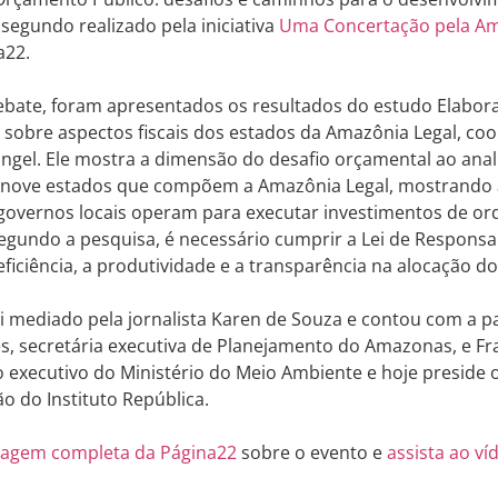
segundo realizado pela iniciativa
Uma Concertação pela A
a22.
ebate, foram apresentados os resultados do estudo Elabor
 sobre aspectos fiscais dos estados da Amazônia Legal, co
ngel. Ele mostra a dimensão do desafio orçamental ao anal
s nove estados que compõem a Amazônia Legal, mostrando 
governos locais operam para executar investimentos de or
egundo a pesquisa, é necessário cumprir a Lei de Responsab
ficiência, a produtividade e a transparência na alocação d
i mediado pela jornalista Karen de Souza e contou com a p
, secretária executiva de Planejamento do Amazonas, e Fr
io executivo do Ministério do Meio Ambiente e hoje preside
o do Instituto República.
tagem completa da Página22
sobre o evento e
assista ao ví