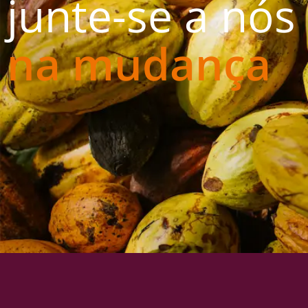
junte-se a nós
na mudança