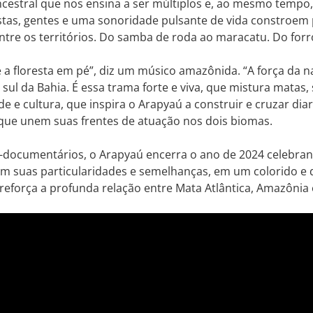
cestral que nos ensina a ser múltiplos e, ao mesmo tempo,
stas, gentes e uma sonoridade pulsante de vida constroem 
ntre os territórios. Do samba de roda ao maracatu. Do for
 a floresta em pé”, diz um músico amazônida. “A força da na
o sul da Bahia. É essa trama forte e viva, que mistura matas,
de e cultura, que inspira o Arapyaú a construir e cruzar di
 que unem suas frentes de atuação nos dois biomas.
-documentários, o Arapyaú encerra o ano de 2024 celebran
com suas particularidades e semelhanças, em um colorido e 
 reforça a profunda relação entre Mata Atlântica, Amazônia