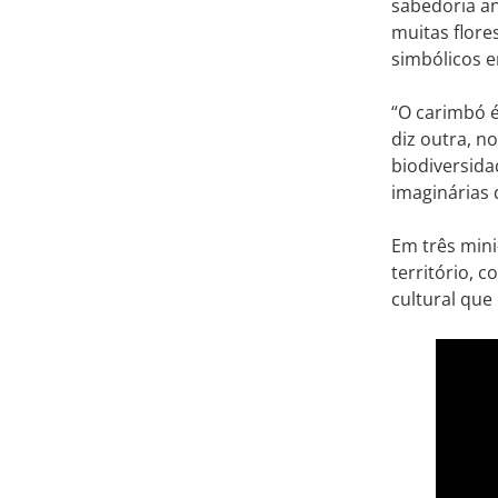
sabedoria an
muitas flore
simbólicos e
“O carimbó é
diz outra, n
biodiversida
imaginárias
Em três mini
território, 
cultural que