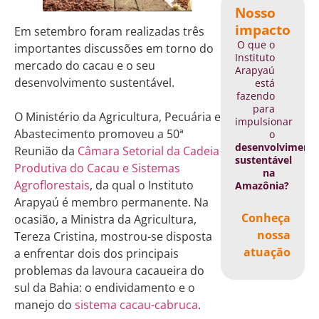
Nosso
impacto
Em setembro foram realizadas três
O que o
importantes discussões em torno do
Instituto
mercado do cacau e o seu
Arapyaú
desenvolvimento sustentável.
está
fazendo
para
O Ministério da Agricultura, Pecuária e
impulsionar
Abastecimento promoveu a 50ª
o
desenvolviment
Reunião da
Câmara Setorial da Cadeia
sustentável
Produtiva do Cacau e Sistemas
na
Agroflorestais
, da qual o Instituto
Amazônia?
Arapyaú é membro permanente. Na
Conheça
ocasião, a Ministra da Agricultura,
nossa
Tereza Cristina, mostrou-se disposta
atuação
a enfrentar dois dos principais
problemas da lavoura cacaueira do
sul da Bahia: o endividamento e o
manejo do
sistema cacau-cabruca
.