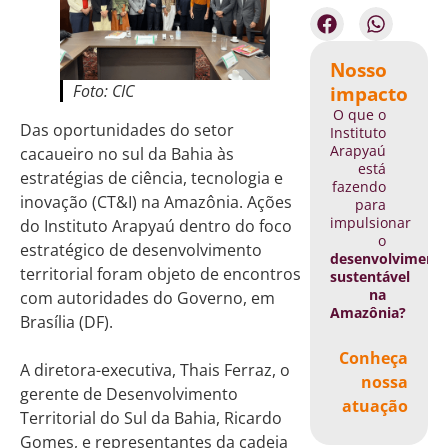
Nosso
Foto: CIC
impacto
O que o
Das oportunidades do setor
Instituto
Arapyaú
cacaueiro no sul da Bahia às
está
estratégias de ciência, tecnologia e
fazendo
inovação (CT&I) na Amazônia. Ações
para
impulsionar
do Instituto Arapyaú dentro do foco
o
estratégico de desenvolvimento
desenvolviment
territorial foram objeto de encontros
sustentável
na
com autoridades do Governo, em
Amazônia?
Brasília (DF).
Conheça
A diretora-executiva, Thais Ferraz, o
nossa
gerente de Desenvolvimento
atuação
Territorial do Sul da Bahia, Ricardo
Gomes, e representantes da cadeia