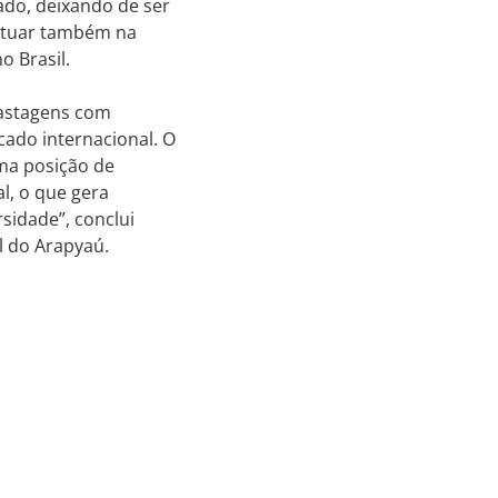
do, deixando de ser
 atuar também na
o Brasil.
pastagens com
cado internacional. O
uma posição de
l, o que gera
sidade”, conclui
l do Arapyaú.