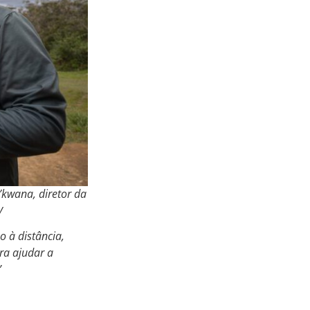
’kwana, diretor da
y
 à distância,
ara ajudar a
”