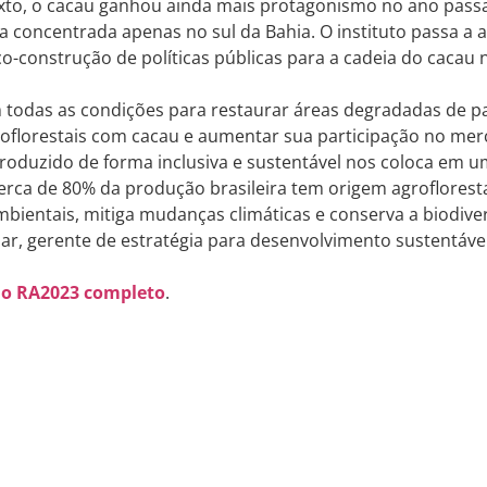
xto, o cacau ganhou ainda mais protagonismo no ano passa
va concentrada apenas no sul da Bahia. O instituto passa a
 co-construção de políticas públicas para a cadeia do cacau n
m todas as condições para restaurar áreas degradadas de 
oflorestais com cacau e aumentar sua participação no mer
produzido de forma inclusiva e sustentável nos coloca em 
rca de 80% da produção brasileira tem origem agrofloresta
mbientais, mitiga mudanças climáticas e conserva a biodiver
ar, gerente de estratégia para desenvolvimento sustentáve
 o RA2023 completo
.