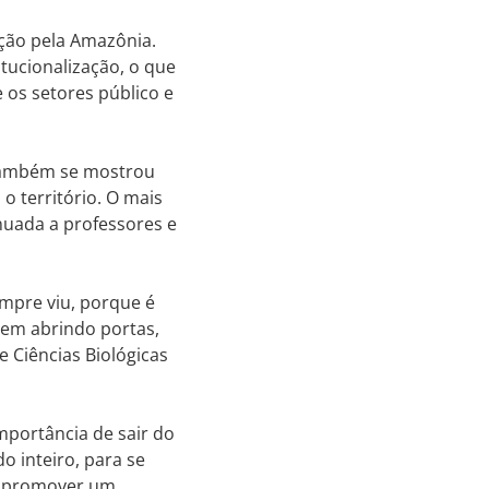
ção pela Amazônia.
itucionalização, o que
e os setores público e
o também se mostrou
 território. O mais
nuada a professores e
empre viu, porque é
vem abrindo portas,
 Ciências Biológicas
mportância de sair do
o inteiro, para se
de promover um