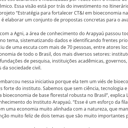
êmico. Essa visão está por trás do investimento no Itinerár
ojeto “Estratégia para fortalecer CT&I em bioeconomia na
al é elaborar um conjunto de propostas concretas para o a
 com a Agni, a área de conhecimento do Arapyaú passou to
o tema, sistematizando dados e identificando frentes prior
iu de uma escuta com mais de 70 pessoas, entre atores loca
onomia de todo o Brasil, dos mais diversos setores: institut
 fundações de pesquisa, instituições acadêmicas, governos
 da sociedade civil.
mbarcou nessa iniciativa porque ela tem um viés de bioec
s forte do instituto. Sabemos que sem ciência, tecnologia 
bioeconomia de base florestal robusta no Brasil”, explica L
nhecimento do Instituto Arapyaú. “Esse é um esforço da fil
com uma economia muito alinhada com a natureza, que man
nção muito feliz de dois temas que são muito importantes 