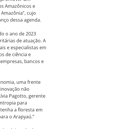
ios Amazônicos e
 Amazônia”, cujo
vanço dessa agenda.
do o ano de 2023
itárias de atuação. A
is e especialistas em
os de ciência e
, empresas, bancos e
onomia, uma frente
e inovação não
ívia Pagotto, gerente
antropia para
tenha a floresta em
para o Arapyaú.”