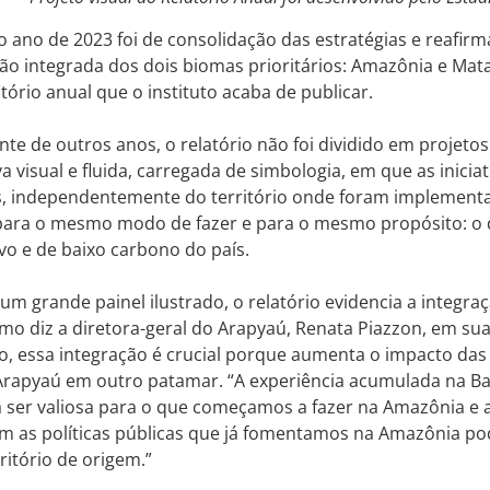
 ano de 2023 foi de consolidação das estratégias e reafir
o integrada dos dois biomas prioritários: Amazônia e Mata 
tório anual que o instituto acaba de publicar.
te de outros anos, o relatório não foi dividido em projetos.
a visual e fluida, carregada de simbologia, em que as inici
s, independentemente do território onde foram implementa
ara o mesmo modo de fazer e para o mesmo propósito: o
ivo e de baixo carbono do país.
um grande painel ilustrado, o relatório evidencia a integr
omo diz a diretora-geral do Arapyaú, Renata Piazzon, em sua
, essa integração é crucial porque aumenta o impacto das i
Arapyaú em outro patamar. “A experiência acumulada na B
a ser valiosa para o que começamos a fazer na Amazônia e
m as políticas públicas que já fomentamos na Amazônia po
ritório de origem.”