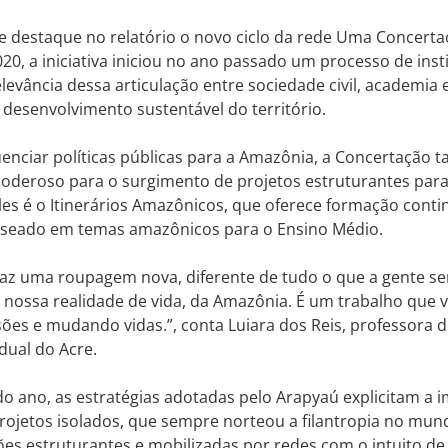
 destaque no relatório o novo ciclo da rede Uma Concerta
20, a iniciativa iniciou no ano passado um processo de inst
elevância dessa articulação entre sociedade civil, academia 
 desenvolvimento sustentável do território.
uenciar políticas públicas para a Amazônia, a Concertaçã
deroso para o surgimento de projetos estruturantes para o
les é o Itinerários Amazônicos, que oferece formação conti
seado em temas amazônicos para o Ensino Médio.
raz uma roupagem nova, diferente de tudo o que a gente s
 nossa realidade de vida, da Amazônia. É um trabalho que 
es e mudando vidas.”, conta Luiara dos Reis, professora de
adual do Acre.
o ano, as estratégias adotadas pelo Arapyaú explicitam a i
ojetos isolados, que sempre norteou a filantropia no mund
ões estruturantes e mobilizadas por redes com o intuito 