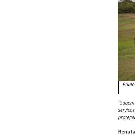
Paulo
“Sabemo
serviço
proteger
Renata