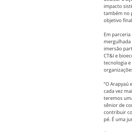
impacto sist
também no pr
objetivo fin
Em parceria
mergulhada n
imersão part
CT&I e bioec
tecnologia e
organizações
“O Arapyaú e
cada vez mai
teremos uma 
sênior de co
contribuir 
pé. É uma ju