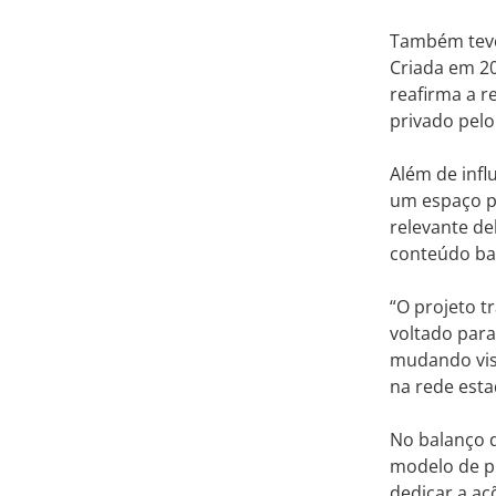
Também teve
Criada em 20
reafirma a r
privado pelo
Além de infl
um espaço po
relevante de
conteúdo ba
“O projeto t
voltado para
mudando visõ
na rede est
No balanço d
modelo de pr
dedicar a aç