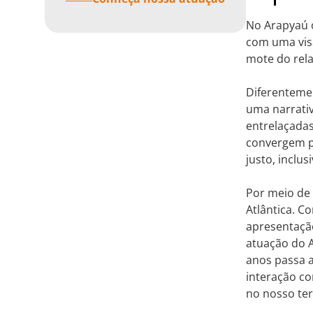
No Arapyaú o
com uma visã
mote do rela
Diferentemen
uma narrativ
entrelaçada
convergem p
justo, inclus
Por meio de 
Atlântica. C
apresentação
atuação do 
anos passa 
interação co
no nosso ter