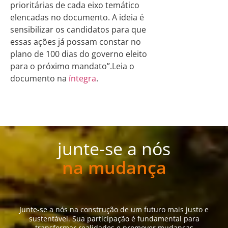
prioritárias de cada eixo temático
elencadas no documento. A ideia é
sensibilizar os candidatos para que
essas ações já possam constar no
plano de 100 dias do governo eleito
para o próximo mandato”.Leia o
documento na
íntegra
.
junte-se a nós
na mudança
Junte-se a nós na construção de um futuro mais justo e
sustentável. Sua participação é fundamental para
transformar realidades e promover mudanças