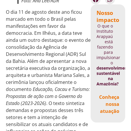
Foto: Ana Lee/ADR
O dia 11 de agosto deste ano ficou
Nosso
marcado em todo o Brasil pelas
impacto
manifestações em favor da
O que o
Instituto
democracia. Em Ilhéus, a data teve
Arapyaú
ainda um outro destaque: o evento de
está
consolidação da Agência de
fazendo
para
Desenvolvimento Regional (ADR) Sul
impulsionar
da Bahia. Além de apresentar a nova
o
secretária executiva da organização, a
desenvolviment
sustentável
arquiteta e urbanista Mariana Sales, a
na
cerimônia lançou oficialmente o
Amazônia?
documento
Educação, Cacau e Turismo:
Propostas de ação com o Governo do
Conheça
Estado (2023-2026)
. O texto sintetiza
nossa
demandas e propostas desses três
atuação
setores e tem a intenção de
sensibilizar os atuais candidatos e de