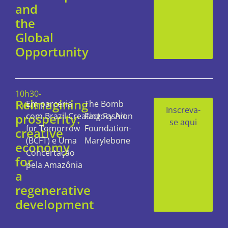
and
the
Global
Opportunity
10h30-
Reimagining
Em parceria
The Bomb
11h45
Inscreva-
prosperity:
com
Brazil
Creating
Factory Art
Fashion
se aqui
for
Tomorrow
Foundation-
creative
(BCFT) e Uma
Marylebone
economy
Concertação
for
pela Amazônia
a
regenerative
development