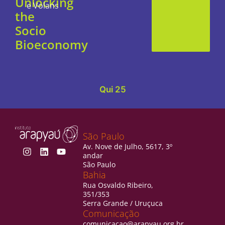
Unlocking
e Volans
the
Socio
Bioeconomy
Qui 25
São Paulo
Av. Nove de Julho, 5617, 3º
andar
São Paulo
Bahia
Rua Osvaldo Ribeiro,
351/353
Serra Grande / Uruçuca
Comunicação
comunicacao@arapyau.org.br