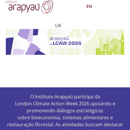
EN
London Climate
20/06/2026
London -
UK
O Instituto
Arapyaú
participa da
London
Climate
Action
Week
2026 apoiando e
promovendo diálogos estratégicos
sobre
bioeconomia
, sistemas alimentares e
restauração florestal. As atividades buscam destacar