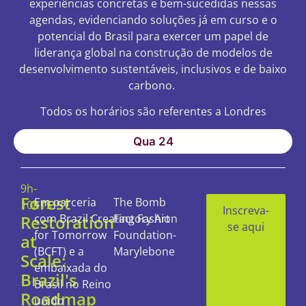
experiências concretas e bem-sucedidas nessas
agendas, evidenciando soluções já em curso e o
potencial do Brasil para exercer um papel de
liderança global na construção de modelos de
desenvolvimento sustentáveis, inclusivos e de baixo
carbono.
Todos os horários são referentes a Londres
Qua 24
9h-
Forest
Em parceria
The Bomb
10h15
Inscreva-
Restoration
com
Brazil
Creating
Factory Art
Fashion
se aqui
for
Tomorrow
Foundation-
at
(BCFT) e a
Marylebone
Scale:
embaixada do
Brazil's
Brasil no Reino
Roadmap
unido