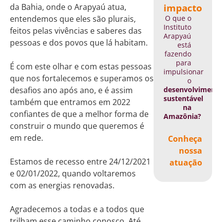
impacto
da Bahia, onde o Arapyaú atua,
O que o
entendemos que eles são plurais,
Instituto
feitos pelas vivências e saberes das
Arapyaú
pessoas e dos povos que lá habitam.
está
fazendo
para
É com este olhar e com estas pessoas
impulsionar
que nos fortalecemos e superamos os
o
desenvolviment
desafios ano após ano, e é assim
sustentável
também que entramos em 2022
na
confiantes de que a melhor forma de
Amazônia?
construir o mundo que queremos é
em rede.
Conheça
nossa
Estamos de recesso entre 24/12/2021
atuação
e 02/01/2022, quando voltaremos
com as energias renovadas.
Agradecemos a todas e a todos que
trilham esse caminho conosco. Até