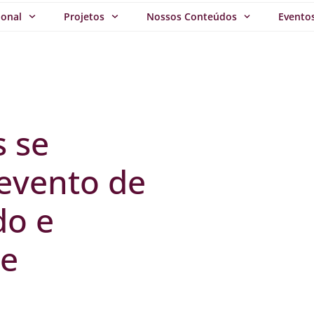
ional
Projetos
Nossos Conteúdos
Evento
 se
evento de
do e
de