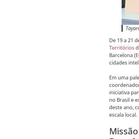
Tayar
De 19 a 21 
Territórios
d
Barcelona (E
cidades inte
Em uma pales
coordenadora
iniciativa p
no Brasil e 
deste ano, c
escala local.
Missão