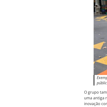
Exemp
públi
O grupo tamb
uma antiga r
inovação com