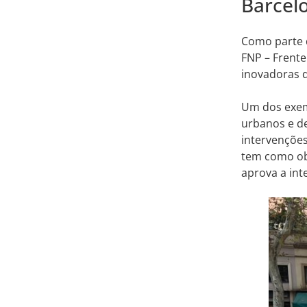
Barcel
Como parte 
FNP – Frente
inovadoras 
Um dos exemp
urbanos e de
intervenções
tem como obj
aprova a int