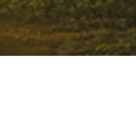
Junte-se a nós na construção de um futuro mais justo e
sustentável. Sua participação é fundamental para
transformar realidades e promover mudanças
significativas.
Cadastre-se para receber as novidades do
Arapyaú