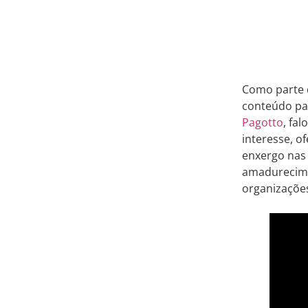
Como parte 
conteúdo par
Pagotto
, fa
interesse, o
enxergo nas
amadurecime
organizações 