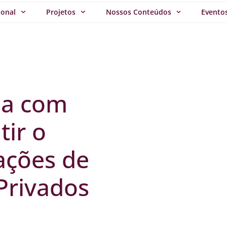
ional
Projetos
Nossos Conteúdos
Evento
ma com
tir o
ações de
 Privados