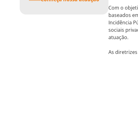
Com o objeti
baseados em 
Incidência P
sociais priv
atuação.
As diretrize