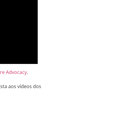
bre Advocacy
.
ista aos vídeos dos