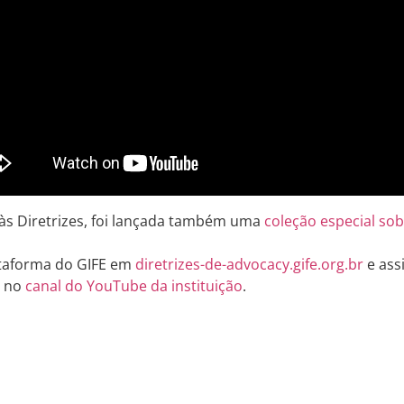
às Diretrizes, foi lançada também uma
coleção especial so
ataforma do GIFE em
diretrizes-de-advocacy.gife.org.br
e ass
s no
canal do YouTube da instituição
.