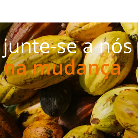
junte-se a nós
na mudança