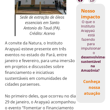
Nosso
impacto
Sede de extração de óleos
O que o
essenciais em Santo
Instituto
Antonio do Tauá (PA).
Arapyaú
Crédito: Acervo
está
fazendo
A convite da Natura, o Instituto
para
impulsionar
Arapyaú esteve presente em três
o
eventos no estado do Pará, entre
desenvolviment
janeiro e fevereiro, para uma imersão
sustentável
na
em projetos e discussões sobre
Amazônia?
financiamento e iniciativas
sustentáveis em comunidades de
Conheça
cidades paraenses.
nossa
atuação
No primeiro deles, que ocorreu no dia
29 de janeiro, o Arapyaú acompanhou
o evento “Fomentar o Financiamento