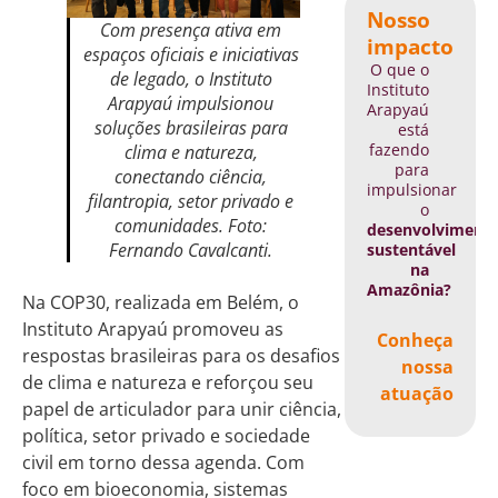
Nosso
Com presença ativa em
impacto
espaços oficiais e iniciativas
O que o
de legado, o Instituto
Instituto
Arapyaú impulsionou
Arapyaú
soluções brasileiras para
está
fazendo
clima e natureza,
para
conectando ciência,
impulsionar
filantropia, setor privado e
o
comunidades. Foto:
desenvolviment
Fernando Cavalcanti.
sustentável
na
Amazônia?
Na COP30, realizada em Belém, o
Instituto Arapyaú promoveu as
Conheça
respostas brasileiras para os desafios
nossa
de clima e natureza e reforçou seu
atuação
papel de articulador para unir ciência,
política, setor privado e sociedade
civil em torno dessa agenda. Com
foco em bioeconomia, sistemas