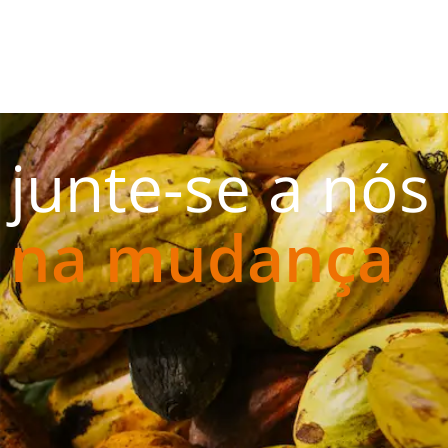
junte-se a nós
na mudança