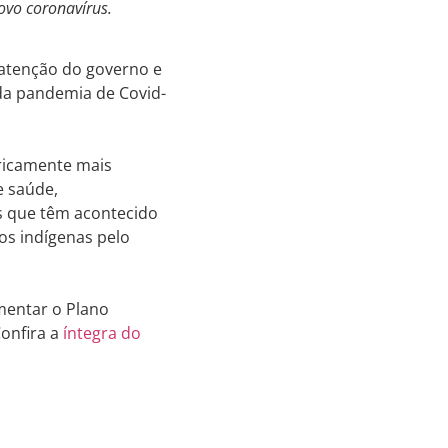
ovo coronavírus.
a atenção do governo e
 da pandemia de Covid-
ricamente mais
e saúde,
es que têm acontecido
vos indígenas pelo
mentar o Plano
Confira a
íntegra do