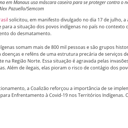
ena em Manaus usa máscara caseira para se proteger contra o n
 Alex Pazuello/Semcom
asil
solicitou, em manifesto divulgado no dia 17 de julho, 
 para a situação dos povos indígenas no país no contexto
ento do desmatamento.
dígenas somam mais de 800 mil pessoas e são grupos histo
a doenças e reféns de uma estrutura precária de serviços d
e na Região Norte. Essa situação é agravada pelas invasõ
as. Além de ilegais, elas pioram o risco de contágio dos po
ionamento, a Coa­lizão reforçou a importância de se imple
para Enfrentamento à Covid-19 nos Territórios Indígenas. 