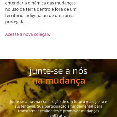
entender a dinâmica das mudanças
no uso da terra dentro e fora de um
território indígena ou de uma área
protegida.
Acesse a nova coleção
.
junte-se a nós
na mudança
Junte-se a nós na construção de um futuro mais justo e
sustentável. Sua participação é fundamental para
transformar realidades e promover mudanças
significativas.