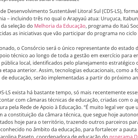
de Desenvolvimento Sustentável Litoral Sul (CDS-LS), form
hia – incluindo três no qual o Arapyaú atua: Uruçuca, Itabuna
 da seleção do
Melhoria da Educação
, programa do Itaú So
idas as iniciativas que vão participar do programa no ciclo
onado, o Consórcio será o único representante do estado 
poio técnico ao longo de toda a gestão em exercício para 
pública local, identificados pelo planejamento estratégico 
na etapa anterior. Assim, tecnologias educacionais, como a
s de educação, serão implementadas a partir do próximo an
S-LS exista há bastante tempo, só mais recentemente esse
contar com câmaras técnicas de educação, criadas com o a
tura pela Rede de Apoio à Educação. “É muito legal ver qu
om a constituição da câmara técnica, que segue hoje auto
tados hoje para o território, trazendo outros parceiros par
reconhecido no âmbito da educação, para fortalecer a pauta
rolina Paseto, coordenadora de educação do
programa D