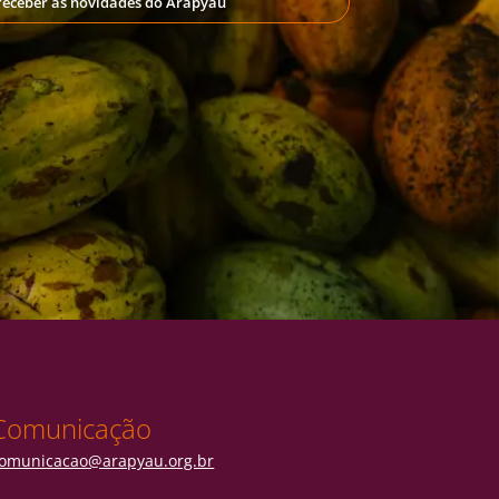
receber as novidades do Arapyaú
Comunicação
omunicacao@arapyau.org.br