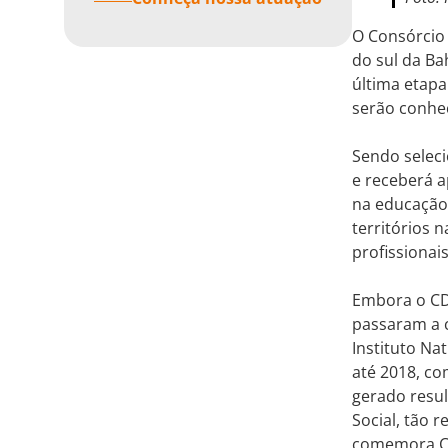
O Consórcio 
do sul da Ba
última etapa
serão conhec
Sendo seleci
e receberá a
na educação 
territórios 
profissionai
Embora o CD
passaram a 
Instituto Na
até 2018, c
gerado resul
Social, tão 
comemora Ca