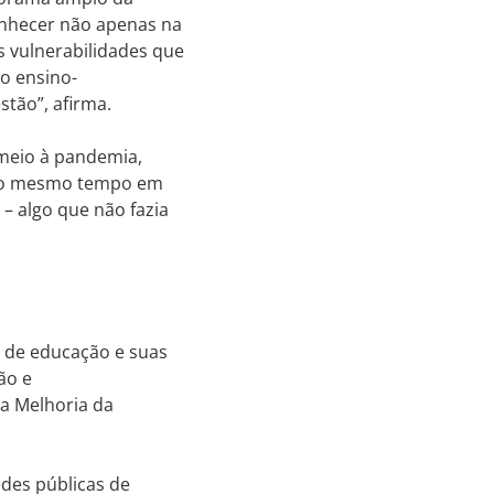
conhecer não apenas na
s vulnerabilidades que
o ensino-
stão”, afirma.
 meio à pandemia,
 ao mesmo tempo em
 – algo que não fazia
s de educação e suas
ão e
ma Melhoria da
edes públicas de