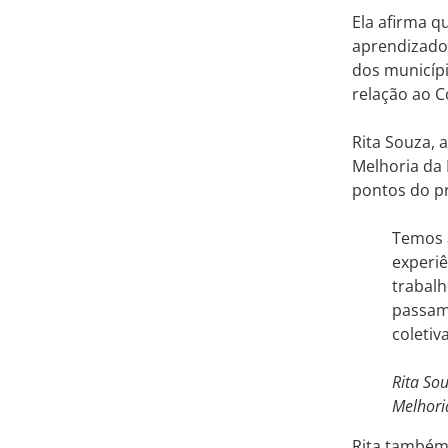
Ela afirma q
aprendizado
dos municípi
relação ao C
Rita Souza, 
Melhoria da
pontos do p
Temos a
experiê
trabalh
passam
coletiv
Rita So
Melhori
Rita também