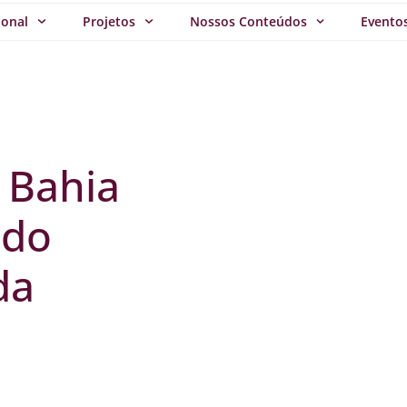
ional
Projetos
Nossos Conteúdos
Evento
 Bahia
 do
da