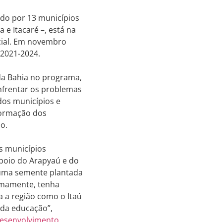
ado por 13 municípios
 e Itacaré –, está na
cial. Em novembro
 2021-2024.
da Bahia no programa,
enfrentar os problemas
dos municípios e
 formação dos
o.
s municípios
poio do Arapyaú e do
e uma semente plantada
nomamente, tenha
a a região como o Itaú
 da educação”,
esenvolvimento