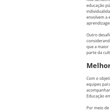
educação púb
individualid
envolvem a e
aprendizagem
Outro desafi
considerand
que a maior 
parte da cul
Melhor
Com o objeti
equipes par
acompanhamen
Educação em
Por meio de 