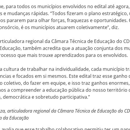
ue, para todos os municípios envolvidos no edital até agora,
s e mudanças rápidas. “Todos fizeram o plano estratégico
os pararem para olhar forças, fraquezas e oportunidades.
onsórcio, é os municípios atuarem coletivamente”, diz.
articuladora regional da Câmara Técnica de Educação do CDS
 Educação, também acredita que a atuação conjunta dos mu
rocesso que mais trouxe aprendizados para os envolvidos.
 cultura de trabalhar na individualidade, cada município 
ncias e focados em si mesmos. Este edital traz esse ganho 
o coletivo, do fazer em equipe, e isso traz ganhos enormes
os a compreender a educação pública do nosso território
a, democrática e sobretudo participativa.”
uza, articuladora regional da Câmara Técnica de Educação do CD
a da Educação
 avalia que esse trabalho colaborativo permitiu ter um p