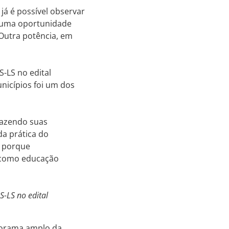
 já é possível observar
, uma oportunidade
 Outra potência, em
-LS no edital
nicípios foi um dos
trazendo suas
da prática do
, porque
 como educação
S-LS no edital
anorama amplo da