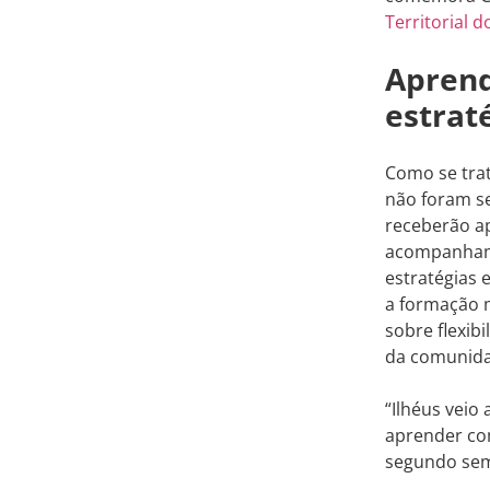
Territorial d
Aprend
estrat
Como se tra
não foram se
receberão ap
acompanhamen
estratégias 
a formação 
sobre flexib
da comunidad
“Ilhéus veio
aprender com
segundo seme