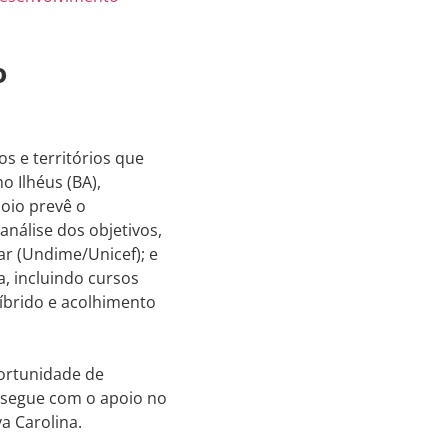
o
s e territórios que
o Ilhéus (BA),
oio prevê o
nálise dos objetivos,
r (Undime/Unicef); e
, incluindo cursos
híbrido e acolhimento
portunidade de
e segue com o apoio no
a Carolina.