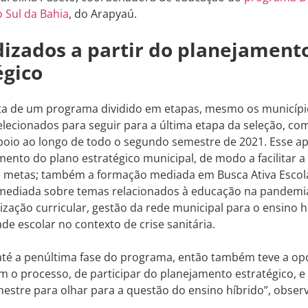
o Sul da Bahia
, do Arapyaú.
izados a partir do planejament
égico
ta de um programa dividido em etapas, mesmo os município
lecionados para seguir para a última etapa da seleção, com
oio ao longo de todo o segundo semestre de 2021. Esse ap
to do plano estratégico municipal, de modo a facilitar a a
e metas; também a formação mediada em Busca Ativa Escola
mediada sobre temas relacionados à educação na pandemia
ilização curricular, gestão da rede municipal para o ensino 
e escolar no contexto de crise sanitária.
 até a penúltima fase do programa, então também teve a o
 o processo, de participar do planejamento estratégico, 
stre para olhar para a questão do ensino híbrido”, observ