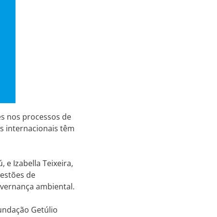
es nos processos de
s internacionais têm
 e Izabella Teixeira,
uestões de
overnança ambiental.
undação Getúlio