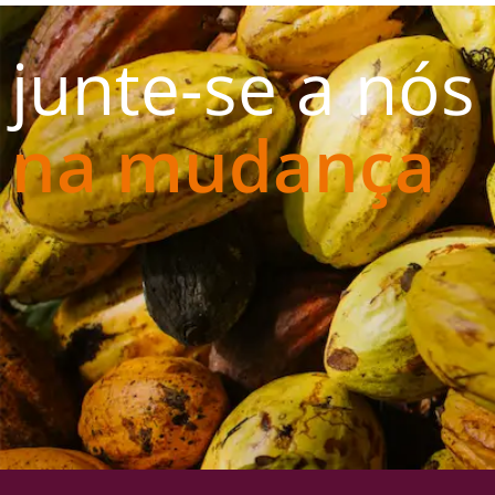
junte-se a nós
na mudança