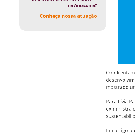
na Amazônia?
Conheça nossa atuação
O enfrentam
desenvolvime
mostrado um
Para Lívia P
ex-ministra
sustentabili
Em artigo p