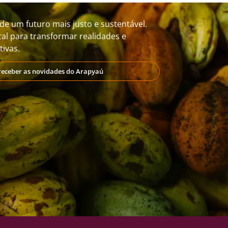
de um futuro mais justo e sustentável.
al para transformar realidades e
ivas.
receber as novidades do Arapyaú