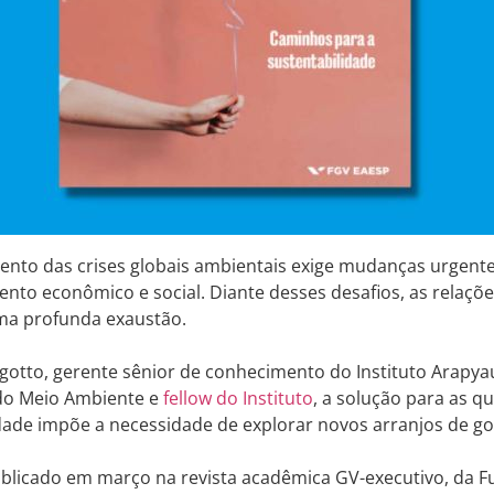
ento das crises globais ambientais exige mudanças urgent
nto econômico e social. Diante desses desafios, as relaçõe
a profunda exaustão.
agotto, gerente sênior de conhecimento do Instituto Arapyaú,
 do Meio Ambiente e
fellow do Instituto
, a solução para as q
dade impõe a necessidade de explorar novos arranjos de g
ublicado em março na revista acadêmica GV-executivo, da F