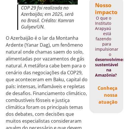
Nosso
COP 29 foi realizada no
impacto
Azerbaijão; em 2025, será
O que o
no Brasil. Crédito: Kamran
Instituto
Guliyev/UN.
Arapyaú
está
O Azerbaijão é o lar da Montanha
fazendo
para
Ardente (Yanar Dag), um fenômeno
impulsionar
natural onde chamas saem do solo,
o
alimentadas por vazamentos de gás
desenvolviment
sustentável
natural. A metáfora cabe bem para o
na
cenário das negociações da COP29,
Amazônia?
que aconteceram em Baku, capital do
país: intensas, inflamáveis e repletas
Conheça
de desafios. Financiamento climático,
nossa
combustíveis fósseis e justiça
atuação
climática foram os principais temas
dos debates, com decisões que
muitos especialistas consideraram
aquém do necessário e que devem