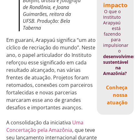
Bonfim, artista e fotógrafa
impacto
de Rondônia, e Joana
O que o
Guimarães, reitora da
Instituto
UFSB. Produção: Bela
Arapyaú
Taberna
está
fazendo
para
Em guarani, Arapyaú significa “um ato
impulsionar
cíclico de recriação do mundo”. Neste
o
ano, o papel articulador do Instituto
desenvolviment
sustentável
reforçou esse significado em cada
na
resultado alcançado, nas várias
Amazônia?
frentes de atuação. Projetos foram
retomados, conexões com parceiros
Conheça
fortalecidas e novas parcerias
nossa
marcaram esse ano de grandes
atuação
desafios e importantes avanços.
A consolidação da iniciativa
Uma
Concertação pela Amazônia
, que teve
seu lançamento internacional durante