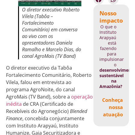
O diretor executivo Roberto
Nosso
Vilela (Tabôa –
impacto
Fortalecimento
O que o
Comunitário) em conversa
Instituto
ao vivo com os
Arapyaú
apresentadores Daniela
está
fazendo
Ramalho e Marcelo Dias, do
para
canal AgroMais (TV Band)
impulsionar
o
O diretor executivo da Tabôa
desenvolviment
Fortalecimento Comunitário, Roberto
sustentável
na
Vilela, falou em entrevista ao
Amazônia?
programa AgroNoite, do canal
AgroMais (TV Band), sobre a
operação
Conheça
inédita
de CRA (Certificado de
nossa
Recebíveis do Agronegócio)
Blended
atuação
Finance
, concebida conjuntamente
com Instituto Arapyaú, Instituto
Humanize, Gaia Securitizadora e