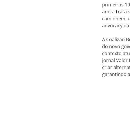
primeiros 1
anos. Trata-
caminhem, um
advocacy da
A Coalizão B
do novo gove
contexto atu
jornal Valor
criar alter
garantindo a