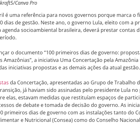
jkraft5/Canva Pro
il é uma referência para novos governos porque marca o fi
0 dias de gestão. Neste ano, o governo Lula, eleito com a 
a agenda socioambiental brasileira, deverá prestar contas 
período.
ançar o documento “100 primeiros dias de governo: propos
as Amazônias”, a iniciativa Uma Concertação pela Amazôn
s iniciativas propostas e as demais ações da atual gestão
stas
da Concertação, apresentadas ao Grupo de Trabalho 
ransição, já haviam sido assinadas pelo presidente Lula no 
re elas, estavam medidas que restituíam espaços de partic
ocessos de debate e tomada de decisão do governo. As inici
0 primeiros dias de governo com as instalações tanto do C
limentar e Nutricional (Consea) como do Conselho Naciona