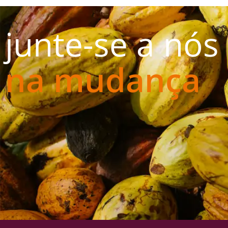
junte-se a nós
na mudança