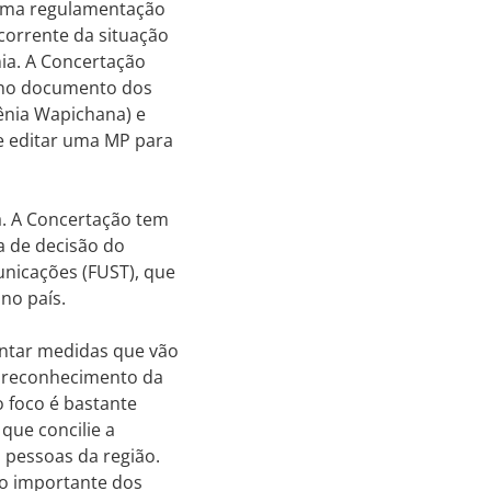
 uma regulamentação
corrente da situação
ia. A Concertação
a no documento dos
oênia Wapichana) e
ve editar uma MP para
a. A Concertação tem
a de decisão do
unicações (FUST), que
no país.
entar medidas que vão
m reconhecimento da
o foco é bastante
que concilie a
 pessoas da região.
ço importante dos