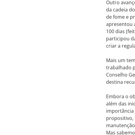
Outro avanç
da cadeia do
de fome e p
apresentou 
100 dias (fe
participou d
criar a regu
Mais um tema
trabalhado p
Conselho Ge
destina rec
Embora o ob
além das in
importância 
propositivo,
manutenção d
Mas sabemos