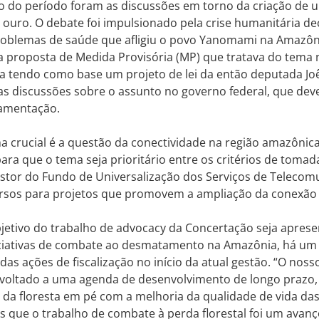
o do período foram as discussões em torno da criação de
 ouro. O debate foi impulsionado pela crise humanitária de
roblemas de saúde que afligiu o povo Yanomami na Amazôn
a proposta de Medida Provisória (MP) que tratava do tem
ita tendo como base um projeto de lei da então deputada J
as discussões sobre o assunto no governo federal, que de
lamentação.
 crucial é a questão da conectividade na região amazônic
ara que o tema seja prioritário entre os critérios de tomad
stor do Fundo de Universalização dos Serviços de Telecom
ursos para projetos que promovem a ampliação da conexão 
jetivo do trabalho de advocacy da Concertação seja apres
iciativas de combate ao desmatamento na Amazônia, há u
das ações de fiscalização no início da atual gestão. “O noss
 voltado a uma agenda de desenvolvimento de longo prazo, 
a floresta em pé com a melhoria da qualidade de vida das
 que o trabalho de combate à perda florestal foi um avan