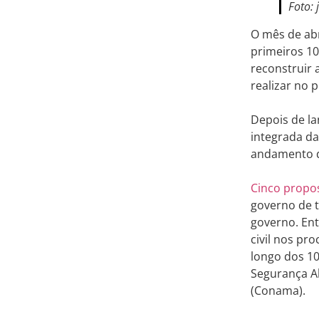
Foto: 
O mês de abr
primeiros 10
reconstruir 
realizar no 
Depois de l
integrada d
andamento da
Cinco propo
governo de t
governo. Ent
civil nos pr
longo dos 10
Segurança A
(Conama).